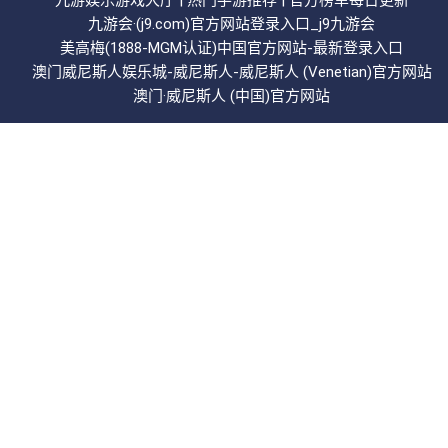
九游会·(j9.com)官方网站登录入口_j9九游会
美高梅(1888-MGM认证)中国官方网站-最新登录入口
澳门威尼斯人娱乐城-威尼斯人-威尼斯人 (Venetian)官方网站
澳门·威尼斯人 (中国)官方网站