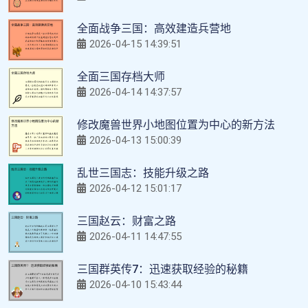
全面战争三国：高效建造兵营地
2026-04-15 14:39:51
全面三国存档大师
2026-04-14 14:37:57
修改魔兽世界小地图位置为中心的新方法
2026-04-13 15:00:39
乱世三国志：技能升级之路
2026-04-12 15:01:17
三国赵云：财富之路
2026-04-11 14:47:55
三国群英传7：迅速获取经验的秘籍
2026-04-10 15:43:44