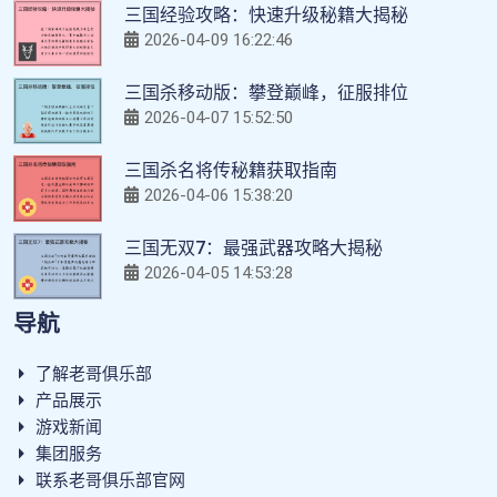
三国经验攻略：快速升级秘籍大揭秘
2026-04-09 16:22:46
三国杀移动版：攀登巅峰，征服排位
2026-04-07 15:52:50
三国杀名将传秘籍获取指南
2026-04-06 15:38:20
三国无双7：最强武器攻略大揭秘
2026-04-05 14:53:28
导航
了解老哥俱乐部
产品展示
游戏新闻
集团服务
联系老哥俱乐部官网