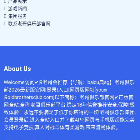
产品展示
游戏新闻
集团服务
联系老哥俱乐部官网
About Us
Welcome访问✔j9老哥会推荐【导航：baidu典ag】老哥俱乐
部2026最新版官网|登录|入口|网页版网址[youxi-
j9oldbrothersclub.com]以下简称：老哥俱乐部官网✔正版官
网全站,全称:老哥俱乐部平台,稳定18年信誉推荐安全.保障!极
致体验！永远不要满足于低于你应得的一切.老哥俱乐部集团,
会员登录后,进入全站入口并下载APP,网页与手机版都能完美
支持电子竞技,真人对战与体育类游戏,带来流畅体验。